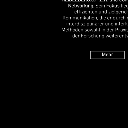
HEIDELBERG.C.H.E.N.
und C
om
Networking
. Sein Fokus lie
effizienten und zielgeric
Kommunikation, die er durch 
interdisziplinärer und interk
Methoden sowohl in der Praxis
der Forschung weiterentw
Mehr