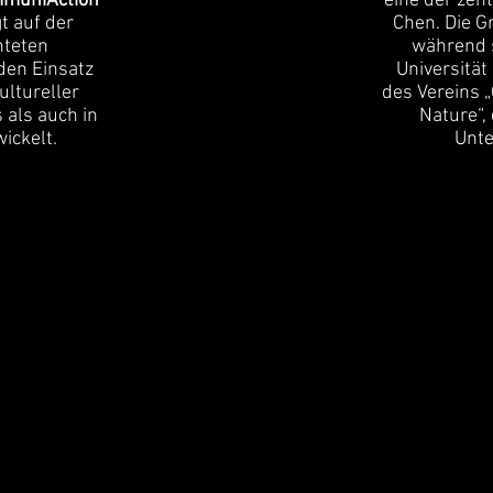
muniAction
eine der zent
gt auf der
Chen. Die G
hteten
während s
den Einsatz
Universität
ultureller
des Vereins 
 als auch in
Nature“, 
ickelt.
Unte