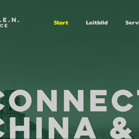
.E.N.
Start
Leitbild
Serv
ice
Connec
China &