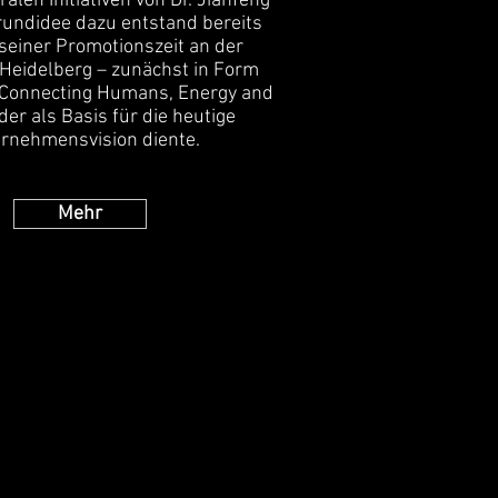
ralen Initiativen von Dr. Jianfeng
rundidee dazu entstand bereits
einer Promotionszeit an der
 Heidelberg – zunächst in Form
„Connecting Humans, Energy and
der als Basis für die heutige
rnehmensvision diente.
Mehr