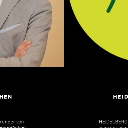
Chen
HEI
 Gründer von
HEIDELBERG.C