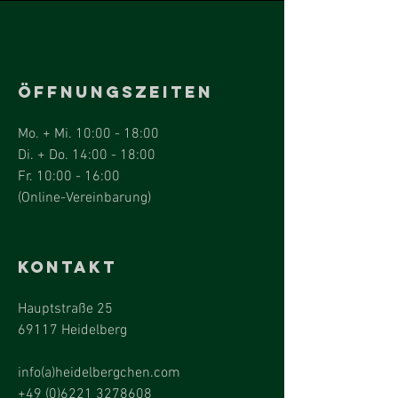
ÖFFNUNGSZEITEN
Mo. + Mi. 10:00 - 18:00
Di. + Do. 14:00 - 18:00
Fr. 10:00 - 16:00
(
Online-Vereinbarung
)
KONTAKT
Hauptstraße 25
69117 Heidelberg
info(a)heidelbergchen.com
+49 (0)6221 3278608