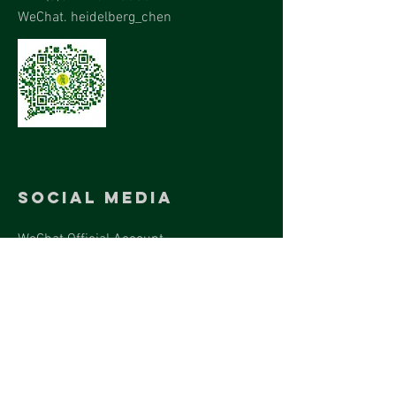
WeChat. heidelberg_chen
Social Media
WeChat Official Account.
HEIDELBERGCHEN