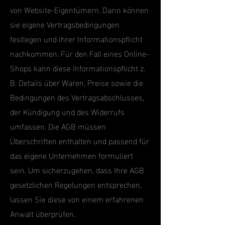
von Website-Eigentümern. Darin können
sie eigene Vertragsbedingungen
festlegen und ihrer Informationspflicht
nachkommen. Für den Fall eines Online-
Shops kann diese Informationspflicht z.
B. Details über Waren, Preise sowie die
Bedingungen des Vertragsabschlusses,
der Kündigung und des Widerrufs
umfassen. Die AGB müssen
Überschriften enthalten und passend für
das eigene Unternehmen formuliert
sein. Um sicherzugehen, dass Ihre AGB
gesetzlichen Regelungen entsprechen,
lassen Sie diese von einem erfahrenen
Anwalt überprüfen.